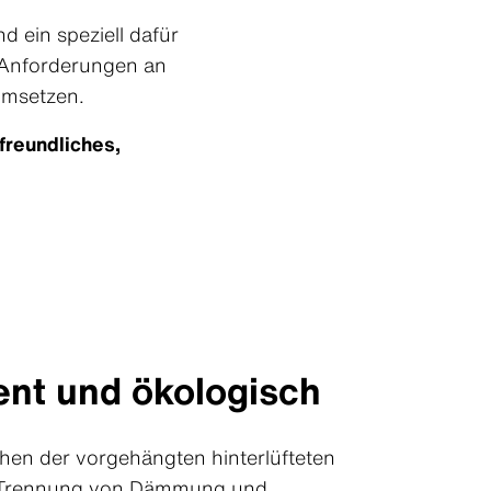
d ein speziell dafür
e Anforderungen an
 umsetzen.
freundliches,
ient und ökologisch
en der vorgehängten hinterlüfteten
he Trennung von Dämmung und