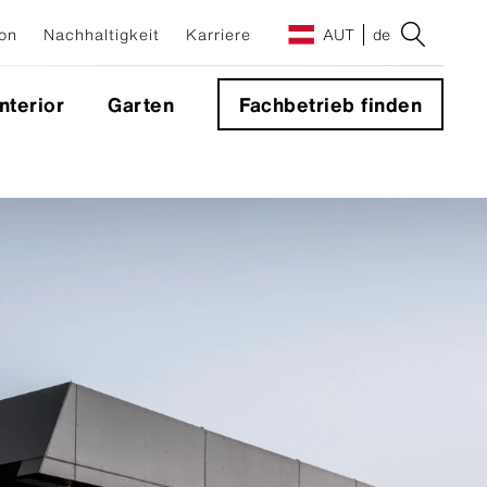
on
Nachhaltigkeit
Karriere
AUT
de
Interior
Garten
Fachbetrieb finden
e
g