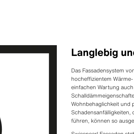
Langlebig un
Das Fassadensystem von
hocheffizientem Wärme-
einfachen Wartung auch
Schalldämmeigenschaften.
Wohnbehaglichkeit und p
Schadensanfälligkeiten, 
führen, können so ausg
Swisspearl Fassaden ste