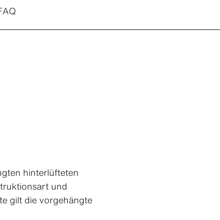
FAQ
gten hinterlüfteten
struktionsart und
e gilt die vorgehängte