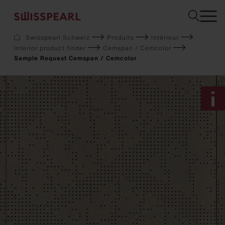
Choisir une option
Swisspearl Schweiz
Produits
Intérieur
Interior product finder
Cemspan / Cemcolor
Façade
Sample Request Cemspan / Cemcolor
Toiture
Solaire
Aménagement intérieur
Jardin
Téléchargements
Service
Entreprise
Inspiration
Demandez un échantillon
Durabilité