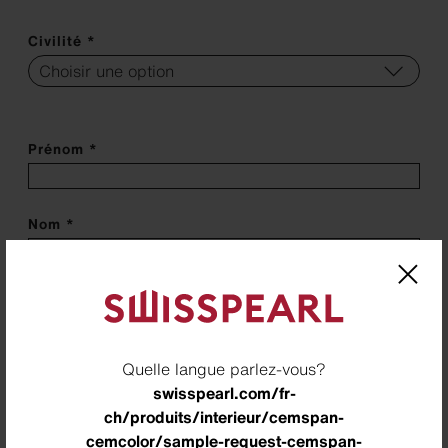
Civilité *
Prénom *
Nom *
Téléphone *
Quelle langue parlez-vous?
Adresse E-Mail *
swisspearl.com/fr-
ch/produits/interieur/cemspan-
cemcolor/sample-request-cemspan-