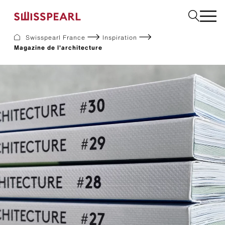
Swisspearl France
Inspiration
Magazine de l'architecture
Façade
Construction
Interior
Téléchargements
Services
Entreprise
Inspiration
Demandez un échantillon
Développement Durable