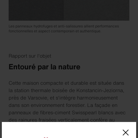
Les panneaux hydrofuges et anti-salissures allient performances
fonctionnelles et aspect contemporain et authentique.
Rapport sur l'objet
Entouré par la nature
Cette maison compacte et durable est située dans
la station thermale boisée de Konstancin-Jeziorna,
près de Varsovie, et s'intègre harmonieusement
dans son environnement forestier. La façade en
panneaux de fibres-ciment Swisspearl blancs avec
des rainures fraisées verticalement confère au
bâtiment une structure raffinée et une élégance
discrète. L'enveloppe claire et tactile du bâtiment