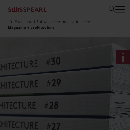
Swisspearl Schweiz
Inspiration
Magazine d’architecture
Façade
Toiture
Solaire
Aménagement intérieur
Jardin
Téléchargements
Service
Entreprise
Inspiration
Demandez un échantillon
Durabilité