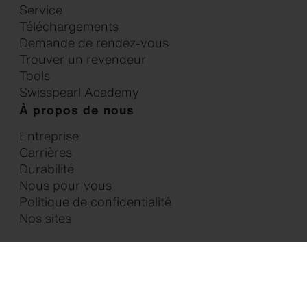
Service
Téléchargements
Demande de rendez-vous
Trouver un revendeur
Tools
Swisspearl Academy
À propos de nous
Entreprise
Carrières
Durabilité
Nous pour vous
Politique de confidentialité
Nos sites
Membre de Swisspearl Group AG