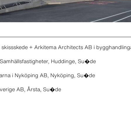
 skissskede + Arkitema Architects AB i bygghandling
Samhällsfastigheter, Huddinge, Su�de
rna i Nyköping AB, Nyköping, Su�de
Sverige AB, Årsta, Su�de