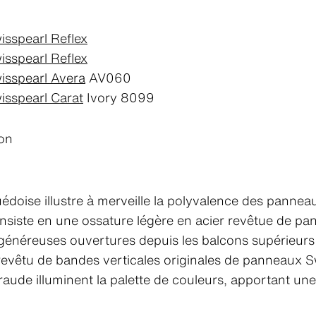
isspearl Reflex
isspearl Reflex
isspearl Avera
AV060
isspearl Carat
Ivory 8099
ion
édoise illustre à merveille la polyvalence des pannea
consiste en une ossature légère en acier revêtue de p
énéreuses ouvertures depuis les balcons supérieurs qu
revêtu de bandes verticales originales de panneaux Swi
raude illuminent la palette de couleurs, apportant u