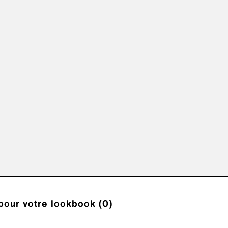
pour votre lookbook (0)
fidentialité
Cookies
Déclaration d’accessibilité
Paramèt