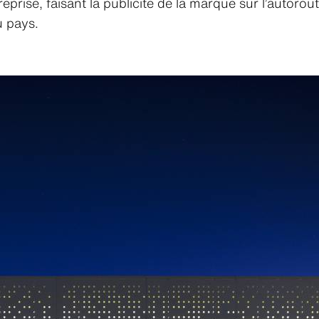
reprise, faisant la publicité de la marque sur l’autorou
u pays.