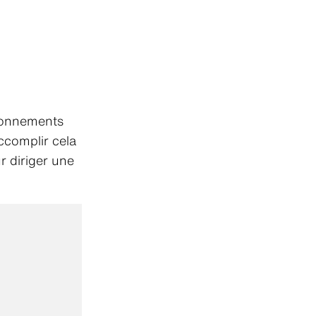
ironnements
ccomplir cela
r diriger une