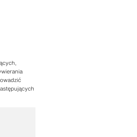
jących,
ywierania
rowadzić
następujących