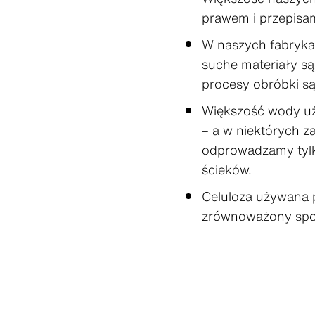
prawem i przepisa
W naszych fabryka
suche materiały są
procesy obróbki s
Większość wody uży
– a w niektórych z
odprowadzamy tylko
ścieków.
Celuloza używana 
zrównoważony spos