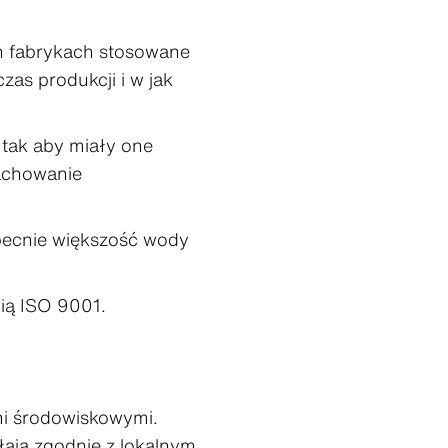
h fabrykach stosowane
as produkcji i w jak
tak aby miały one
zachowanie
becnie większość wody
cią ISO 9001.
mi środowiskowymi.
łają zgodnie z lokalnym