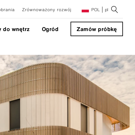
obrania
Zrównoważony rozwój
POL
pl
y do wnętrz
Ogród
Zamów próbkę