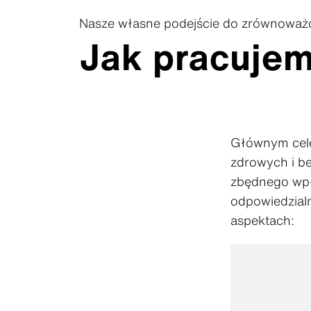
Nasze własne podejście do zrównoważ
Jak pracuje
Głównym celem
zdrowych i b
zbędnego wpł
odpowiedzialn
aspektach: