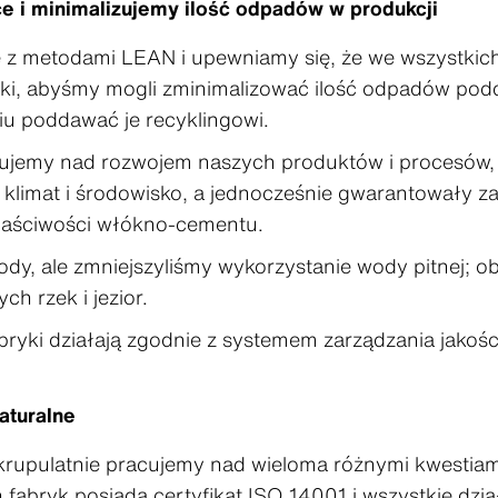
 i minimalizujemy ilość odpadów w produkcji
 z metodami LEAN i upewniamy się, że we wszystkic
yki, abyśmy mogli zminimalizować ilość odpadów podcz
iu poddawać je recyklingowi.
ujemy nad rozwojem naszych produktów i procesów, 
 klimat i środowisko, a jednocześnie gwarantowały 
łaściwości włókno-cementu.
y, ale zmniejszyliśmy wykorzystanie wody pitnej; o
ch rzek i jezior.
bryki działają zgodnie z systemem zarządzania jakoś
aturalne
skrupulatnie pracujemy nad wieloma różnymi kwestia
fabryk posiada certyfikat ISO 14001 i wszystkie dzia