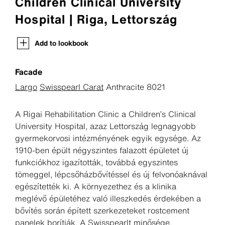
Children Clinical University
Hospital | Riga, Lettország
Add to lookbook
Facade
Largo
Swisspearl Carat
Anthracite 8021
A Rigai Rehabilitation Clinic a Children’s Clinical
University Hospital, azaz Lettország legnagyobb
gyermekorvosi intézményének egyik egysége. Az
1910-ben épült négyszintes falazott épületet új
funkciókhoz igazították, továbbá egyszintes
tömeggel, lépcsőházbővítéssel és új felvonóaknával
egészítették ki. A környezethez és a klinika
meglévő épületéhez való illeszkedés érdekében a
bővítés során épített szerkezeteket rostcement
panelek borítják. A Swisspearlt minősége,