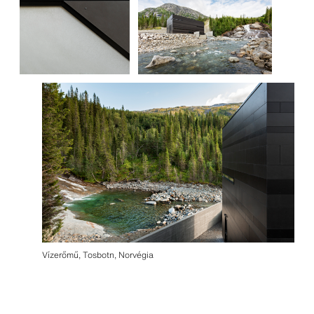
Vízerőmű, Tosbotn, Norvégia