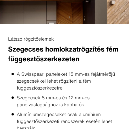
Látszó rögzítőelemek
Szegecses homlokzatrögzítés fém
függesztőszerkezeten
A Swisspearl paneleket 15 mm-es fejátmérőjű
szegecsekkel lehet rögzíteni a fém
függesztőszerkezetre.
Szegecsek 8 mm-es és 12 mm-es
panelvastagsághoz is kaphatók.
Alumíniumszegecseket csak alumínium
függesztőszerkezeti rendszerek esetén lehet
használni.