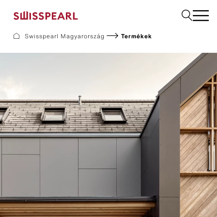
Swisspearl Magyarország
Termékek
Homlokzat
Downloads
Vállalat
Tanácsadás igénylése
Fenntarthatóság