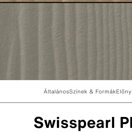
Swisspear
Swisspear
Swisspea
Swisspear
Swisspear
Általános
Színek & Formák
Előny
Letöltőközpont
Swisspearl P