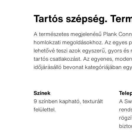
Tartós szépség. Ter
A természetes megjelenésű Plank Conne
homlokzati megoldásokhoz. Az egyes pa
lehetővé teszi azok egyszerű, gyors és r
tartós csatlakozást. Az egyenes, modern 
időjárásálló bevonat kategóriájában eg
Színek
Telep
9 színben kapható, texturált
A Sw
felülettel.
rend
rögzí
bizto