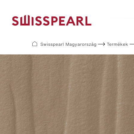
Swisspearl Magyarország
Termékek
Format Lines
Colour l
Largo
Plank Co
Modula
Plank Ori
Swisspear
Swisspear
Swisspear
Swisspear
Swisspear
Swisspea
Swisspear
Swisspear