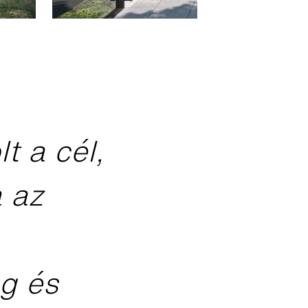
t a cél,
a az
g és