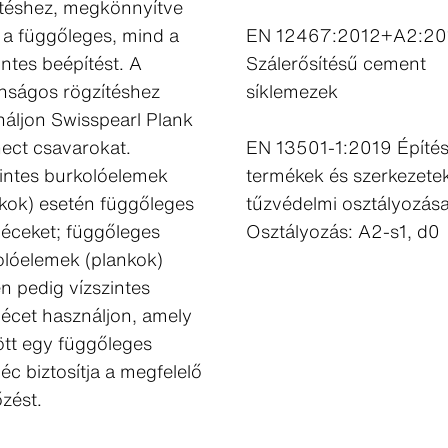
ítéshez, megkönnyítve
 a függőleges, mind a
EN 12467:2012+A2:20
intes beépítést. A
Szálerősítésű cement
onságos rögzítéshez
síklemezek
áljon Swisspearl Plank
ect csavarokat.
EN 13501-1:2019 Építés
intes burkolóelemek
termékek és szerkezete
kok) esetén függőleges
tűzvédelmi osztályozása
léceket; függőleges
Osztályozás: A2-s1, d0
olóelemek (plankok)
n pedig vízszintes
lécet használjon, amely
tt egy függőleges
léc biztosítja a megfelelő
őzést.