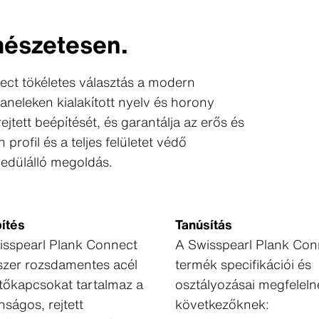
mészetesen.
ct tökéletes választás a modern
neleken kialakított nyelv és horony
ejtett beépítését, és garantálja az erős és
profil és a teljes felületet védő
yedülálló megoldás.
ítés
Tanúsítás
isspearl Plank Connect
A Swisspearl Plank Con
szer rozsdamentes acél
termék specifikációi és
tőkapcsokat tartalmaz a
osztályozásai megfeleln
nságos, rejtett
következőknek: