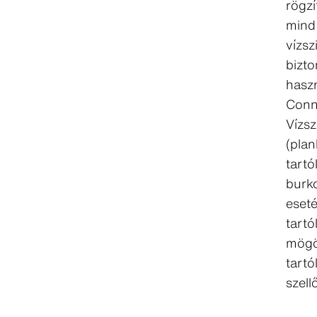
rögz
mind
vízsz
bizt
haszn
Conn
Vízsz
(plan
tartó
burk
eseté
tartó
mögö
tartó
szell