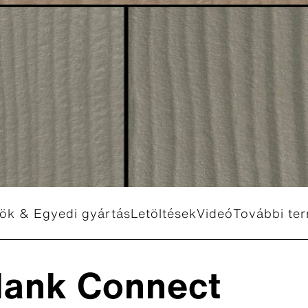
l Carat
l Patina Original NXT
rl Patina Rough NXT
l Patina Inline NXT
l Patina Structure NXT
ök & Egyedi gyártás
Letöltések
Videó
További te
Tanácsadás igénylése
lank Connect