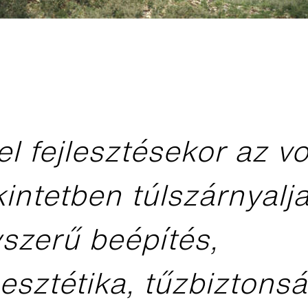
 fejlesztésekor az vol
intetben túlszárnyalj
yszerű beépítés,
sztétika, tűzbiztonsá