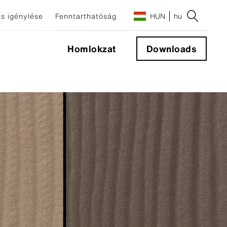
s igénylése
Fenntarthatóság
HUN
hu
Homlokzat
Downloads
őelemek
mek