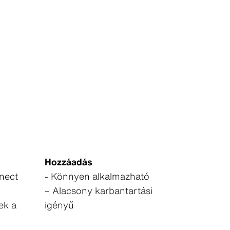
Hozzáadás
nect
- Könnyen alkalmazható
– Alacsony karbantartási
ek a
igényű