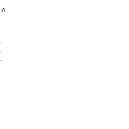
18
i
k
.