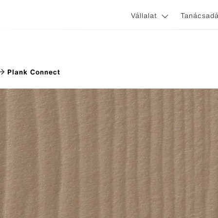
Vállalat
Tanácsadá
Plank Connect
ines
Zastosowania i systemy
nnect
Nem látszó homlokzati rögzít
ginal
Látszó homlokzati rögzítőele
l Avera
l Terra
l Gravial
l Nobilis
l Planea
rl Zenor
l Reflex
l Vintago