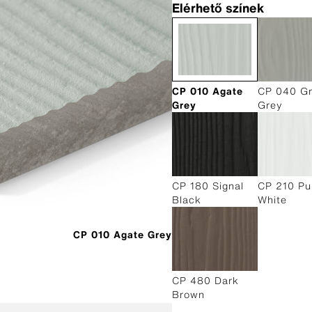
Elérhető színek
CP 010 Agate
CP 040 Gr
Grey
Grey
CP 180 Signal
CP 210 Pu
Black
White
CP 010 Agate Grey
CP 480 Dark
Brown