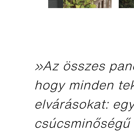
»Az összes panel
hogy minden tek
elvárásokat: eg
csúcsminőségű e