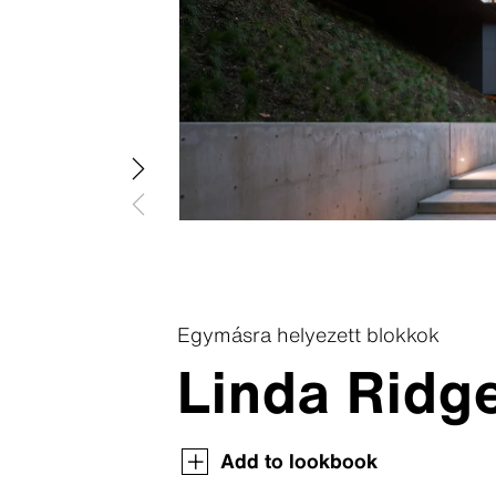
Swisspear
Swisspear
Swisspea
Swisspear
Swisspear
Egymásra helyezett blokkok
Linda Ridg
Letöltőközpont
Add to lookbook