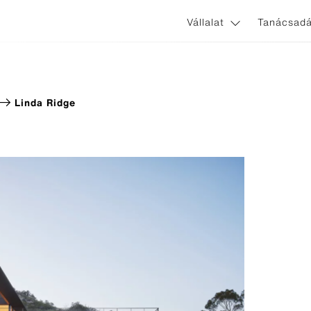
Vállalat
Tanácsadá
Linda Ridge
ines
Zastosowania i systemy
nnect
Nem látszó homlokzati rögzít
ginal
Látszó homlokzati rögzítőele
l Avera
l Terra
l Gravial
l Nobilis
l Planea
rl Zenor
l Reflex
l Vintago