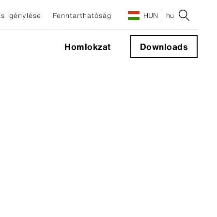
s igénylése
Fenntarthatóság
HUN
hu
Homlokzat
Downloads
őelemek
mek