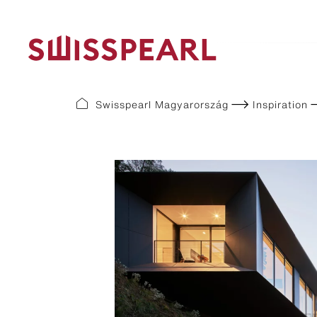
Swisspearl Magyarország
Inspiration
Format Lines
Colour l
Largo
Plank Co
Modula
Plank Ori
Swisspear
Swisspear
Swisspear
Swisspear
Swisspear
Swisspea
Swisspear
Swisspear