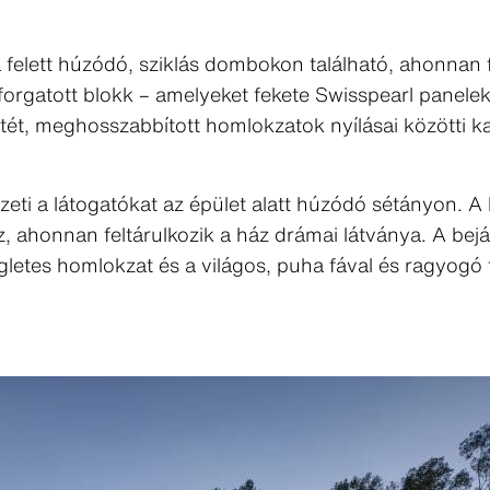
felett húzódó, sziklás dombokon található, ahonnan fe
orgatott blokk – amelyeket fekete Swisspearl panelek 
tét, meghosszabbított homlokzatok nyílásai közötti k
vezeti a látogatókat az épület alatt húzódó sétányon. 
 ahonnan feltárulkozik a ház drámai látványa. A bejára
letes homlokzat és a világos, puha fával és ragyogó fe