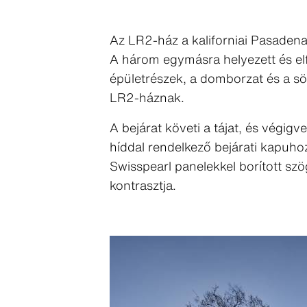
Az LR2-ház a kaliforniai Pasadena 
A három egymásra helyezett és elf
épületrészek, a domborzat és a sö
LR2-háznak.
A bejárat követi a tájat, és végig
híddal rendelkező bejárati kapuhoz,
Swisspearl panelekkel borított szög
kontrasztja.