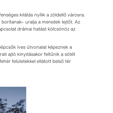
nséges kilátás nyílik a zöldellő városra.
borítanak– uralja a meredek lejtőt. Az
apcsolat drámai hatást kölcsönöz az
A lépcsők íves útvonalat képeznek a
ti ajtó kinyitásakor feltűnik a sötét
hér felületekkel ellátott belső tér