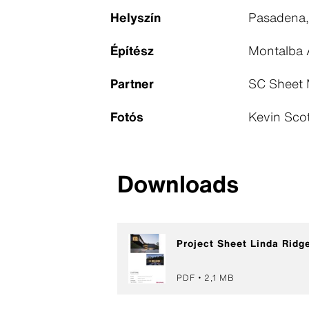
Helyszín
Pasadena
Építész
Montalba 
Partner
SC Sheet 
Fotós
Kevin Sco
Downloads
Project Sheet Linda Ridg
PDF
2,1 MB