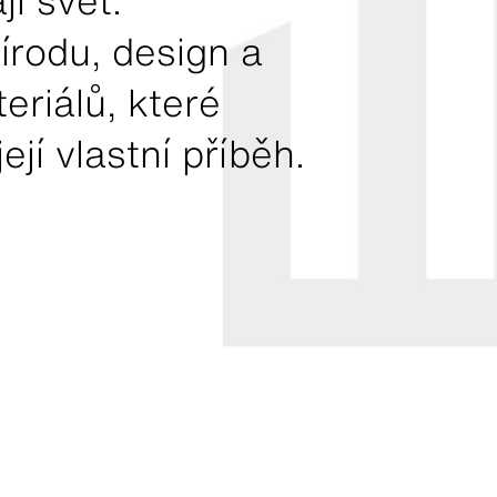
jí svět.
írodu, design a
eriálů, které
jí vlastní příběh.
Vyžádejte si vzorek
Vyžádejte si vzorek
Vyžádejte si vzorek