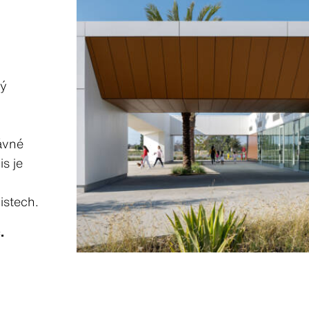
rý
ávné
s je
istech.
.