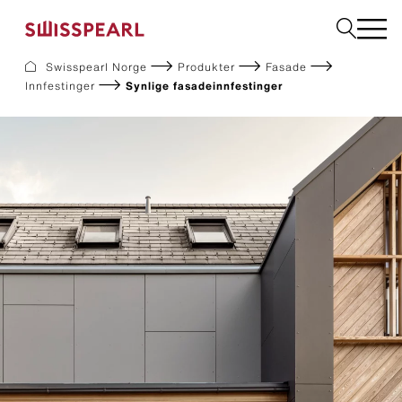
Swisspearl Norge
Produkter
Fasade
Innfestinger
Synlige fasadeinnfestinger
Fasade
Tak
Bygningsplater
Interiør
Bestill produktprøver
Om oss
Rådgivning
Inspirasjon
Nedlastninger og dokumentasjon
Bærekraft