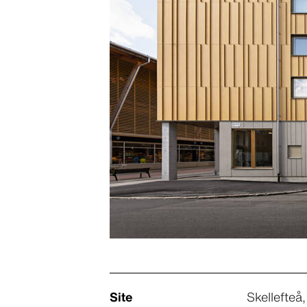
Site
Skellefteå