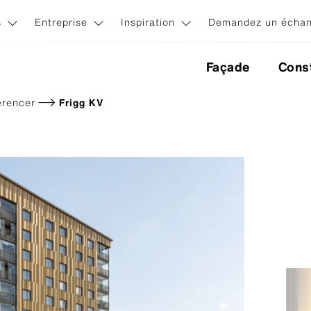
s
Entreprise
Inspiration
Demandez un échant
Façade
Const
erencer
Frigg KV