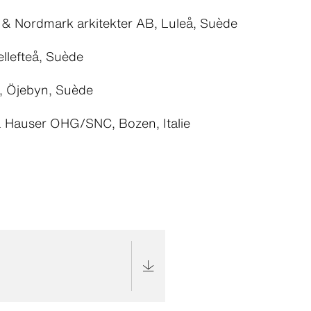
& Nordmark arkitekter AB, Luleå, Suède
llefteå, Suède
, Öjebyn, Suède
 Hauser OHG/SNC, Bozen, Italie