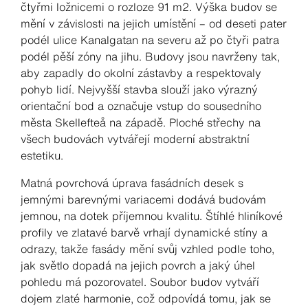
čtyřmi ložnicemi o rozloze 91 m2. Výška budov se
mění v závislosti na jejich umístění – od deseti pater
podél ulice Kanalgatan na severu až po čtyři patra
podél pěší zóny na jihu. Budovy jsou navrženy tak,
aby zapadly do okolní zástavby a respektovaly
pohyb lidí. Nejvyšší stavba slouží jako výrazný
orientační bod a označuje vstup do sousedního
města Skellefteå na západě. Ploché střechy na
všech budovách vytvářejí moderní abstraktní
estetiku.
Matná povrchová úprava fasádních desek s
jemnými barevnými variacemi dodává budovám
jemnou, na dotek příjemnou kvalitu. Štíhlé hliníkové
profily ve zlatavé barvě vrhají dynamické stíny a
odrazy, takže fasády mění svůj vzhled podle toho,
jak světlo dopadá na jejich povrch a jaký úhel
pohledu má pozorovatel. Soubor budov vytváří
dojem zlaté harmonie, což odpovídá tomu, jak se