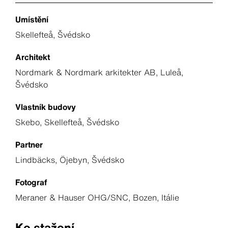
Umístění
Skellefteå, Švédsko
Architekt
Nordmark & Nordmark arkitekter AB, Luleå,
Švédsko
Vlastník budovy
Skebo, Skellefteå, Švédsko
Partner
Lindbäcks, Öjebyn, Švédsko
Fotograf
Meraner & Hauser OHG/SNC, Bozen, Itálie
Ke stažení