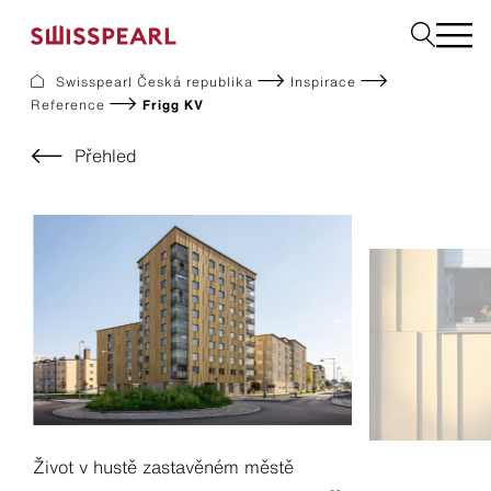
Swisspearl Česká republika
Inspirace
Reference
Frigg KV
Fasády
Střechy
Přehled
Konstrukční desky
Vyžádejte si vzorek
Společnost
Služby
Inspirace
Ke stažení
Swisspearl a udržitelnost
Kariéra
Život v hustě zastavěném městě