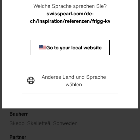
Welche Sprache sprechen Sie?
swisspearl.com/de-
ch/inspiration/referenzen/frigg-kv
Go to your local website
Standort
Skellefteå, Schweden
Anderes Land und Sprache
Architekt
wählen
Nordmark & Nordmark arkitekter AB, Luleå,
Schweden
Bauherr
Skebo, Skellefteå, Schweden
Partner