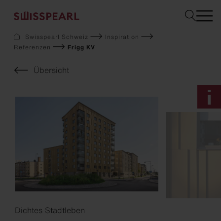
Swisspearl Schweiz
Inspiration
Referenzen
Frigg KV
Fassade
Dach
Übersicht
Solar
Innenausbau
Garten
Downloads
Services
Über uns
Inspiration
Musterbestellung
Nachhaltigkeit
Dichtes Stadtleben