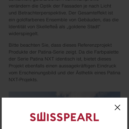
verändern die Optik der Fassaden je nach Licht
und Betrachterperspektive. Der Gesamteffekt ist
ein goldfarbenes Ensemble von Gebäuden, das die
Identität von Skellefteå als „goldene Stadt“
widerspiegelt.
Bitte beachten Sie, dass dieses Referenzprojekt
Produkte der Patina-Serie zeigt. Da die Farbpalette
der Serie Patina NXT identisch ist, bietet dieses
Projekt ebenfalls einen aussagekräftigen Eindruck
vom Erscheinungsbild und der Ästhetik eines Patina
NXT-Projekts.