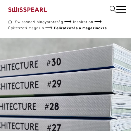
Kérjük, válasszon
Swisspearl Magyarország
Inspiration
Építészeti magazin
Feliratkozás a magazinokra
Homlokzat
Downloads
Vállalat
Tanácsadás igénylése
Fenntarthatóság