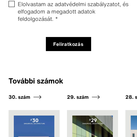
Elolvastam az
adatvédelmi szabályzatot
, és
elfogadom a megadott adatok
feldolgozását. *
Feliratkozás
További számok
30. szám
29. szám
28. 