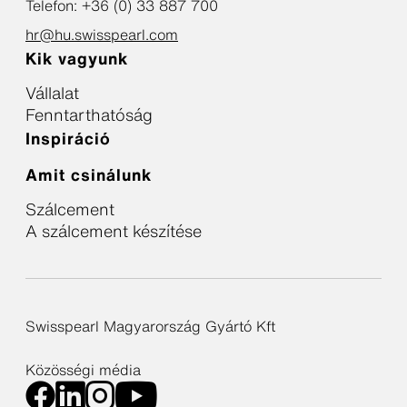
Telefon: +36 (0) 33 887 700
hr@hu.swisspearl.com
Kik vagyunk
Vállalat
Fenntarthatóság
Inspiráció
Amit csinálunk
Szálcement
A szálcement készítése
Swisspearl Magyarország Gyártó Kft
Közösségi média