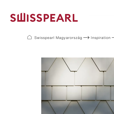
Swisspearl Magyarország
Inspiration
Format Lines
Colour l
Largo
Plank Co
Modula
Plank Ori
Swisspear
Swisspear
Swisspear
Swisspear
Swisspear
Swisspea
Swisspear
Swisspear