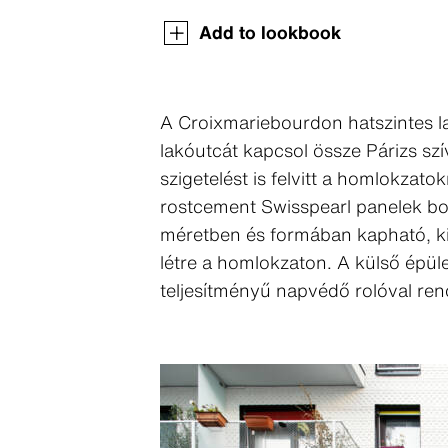
Add to lookbook
A Croixmariebourdon hatszintes la
lakóutcát kapcsol össze Párizs sz
szigetelést is felvitt a homlokzat
rostcement Swisspearl panelek bor
méretben és formában kapható, kis
létre a homlokzaton. A külső épül
teljesítményű napvédő rolóval rend