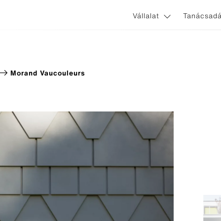
Vállalat
Tanácsadá
Morand Vaucouleurs
ines
Zastosowania i systemy
nnect
Nem látszó homlokzati rögzít
ginal
Látszó homlokzati rögzítőele
l Avera
l Terra
l Gravial
l Nobilis
l Planea
rl Zenor
l Reflex
l Vintago