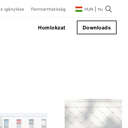
s igénylése
Fenntarthatóság
HUN
hu
Homlokzat
Downloads
őelemek
mek