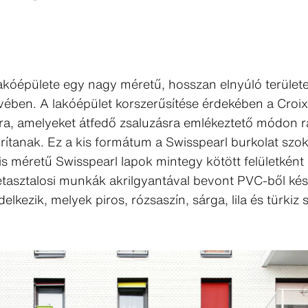
kóépülete egy nagy méretű, hosszan elnyúló területe
ívében. A lakóépület korszerűsítése érdekében a Cro
okra, amelyeket átfedő zsaluzásra emlékeztető módon r
ítanak. Ez a kis formátum a Swisspearl burkolat szo
 méretű Swisspearl lapok mintegy kötött felületként 
etasztalosi munkák akrilgyantával bevont PVC-ből kés
elkezik, melyek piros, rózsaszín, sárga, lila és türkiz