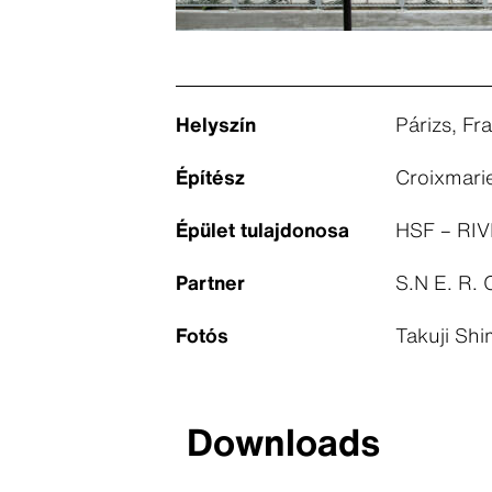
Helyszín
Párizs, Fr
Építész
Croixmari
Épület tulajdonosa
HSF – RIVP
Partner
S.N E. R. 
Fotós
Takuji Shi
Downloads