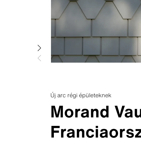
Swisspear
Swisspear
Swisspea
Swisspear
Swisspear
Új arc régi épületeknek
Morand Vauc
Letöltőközpont
Franciaors