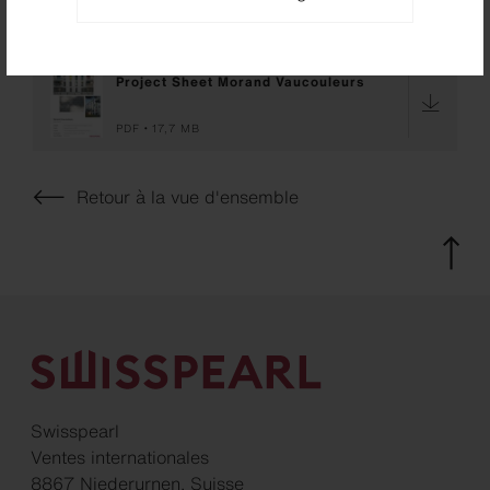
Downloads
Project Sheet Morand Vaucouleurs
PDF
17,7 MB
Retour à la vue d'ensemble
Swisspearl
Ventes internationales
8867 Niederurnen, Suisse