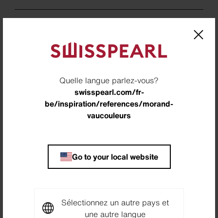
Location
Paris, France
Architecte
Croixmariebourdon Architects Associes, Malakoff,
Quelle langue parlez-vous?
France
swisspearl.com/fr-
be/inspiration/references/morand-
Builder
vaucouleurs
HSF – RIVP, Paris, France
Partner
Go to your local website
S.N E. R. C.T Construction, Bry-sur-Marne, France
Photographer
Takuji Shimmura, Joinville-Le-pont, France
Sélectionnez un autre pays et
une autre langue