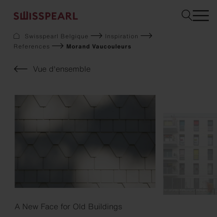
Swisspearl Belgique
Inspiration
References
Morand Vaucouleurs
Façade
Toiture
Vue d'ensemble
Construction
Interior
Téléchargements
Services
Entreprise
Inspiration
Sustainability
Demandez un échantillon
A New Face for Old Buildings