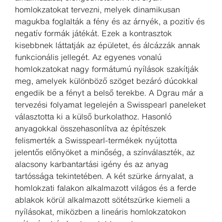
homlokzatokat tervezni, melyek dinamikusan
magukba foglalták a fény és az árnyék, a pozitív és
negatív formák játékát. Ezek a kontrasztok
kisebbnek láttatják az épületet, és álcázzák annak
funkcionális jellegét. Az egyenes vonalú
homlokzatokat nagy formátumú nyílások szakítják
meg, amelyek különböző szöget bezáró dúcokkal
engedik be a fényt a belső terekbe. A Dgrau már a
tervezési folyamat legelején a Swisspearl paneleket
választotta ki a külső burkolathoz. Hasonló
anyagokkal összehasonlítva az építészek
felismerték a Swisspearl-termékek nyújtotta
jelentős előnyöket a minőség, a színválaszték, az
alacsony karbantartási igény és az anyag
tartóssága tekintetében. A két szürke árnyalat, a
homlokzati falakon alkalmazott világos és a ferde
ablakok körül alkalmazott sötétszürke kiemeli a
nyílásokat, miközben a lineáris homlokzatokon