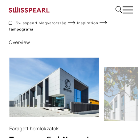
Swisspearl Magyarország
Inspiration
Tampografia
Homlokzat
Overview
Downloads
Vállalat
Tanácsadás igénylése
Fenntarthatóság
Faragott homlokzatok