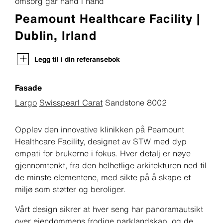
omsorg går hånd i hånd
Peamount Healthcare Facility |
Dublin, Irland
Legg til i din referansebok
Fasade
Largo
Swisspearl Carat
Sandstone 8002
Opplev den innovative klinikken på Peamount
Healthcare Facility, designet av STW med dyp
empati for brukerne i fokus. Hver detalj er nøye
gjennomtenkt, fra den helhetlige arkitekturen ned til
de minste elementene, med sikte på å skape et
miljø som støtter og beroliger.
Vårt design sikrer at hver seng har panoramautsikt
over eiendommens frodige parklandskap, og de