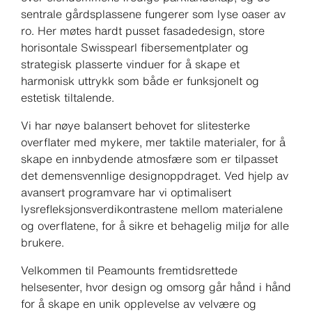
sentrale gårdsplassene fungerer som lyse oaser av
ro. Her møtes hardt pusset fasadedesign, store
horisontale Swisspearl fibersementplater og
strategisk plasserte vinduer for å skape et
harmonisk uttrykk som både er funksjonelt og
estetisk tiltalende.
Vi har nøye balansert behovet for slitesterke
overflater med mykere, mer taktile materialer, for å
skape en innbydende atmosfære som er tilpasset
det demensvennlige designoppdraget. Ved hjelp av
avansert programvare har vi optimalisert
lysrefleksjonsverdikontrastene mellom materialene
og overflatene, for å sikre et behagelig miljø for alle
brukere.
Velkommen til Peamounts fremtidsrettede
helsesenter, hvor design og omsorg går hånd i hånd
for å skape en unik opplevelse av velvære og