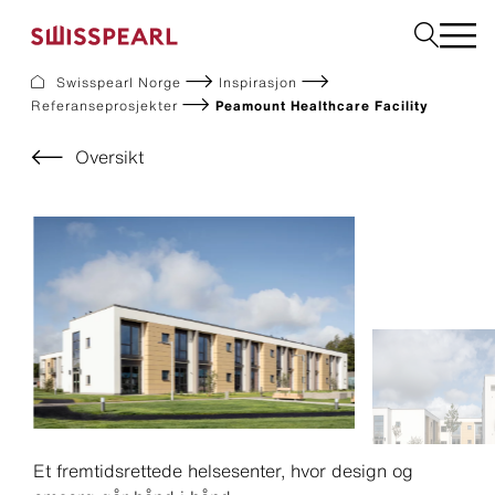
Swisspearl Norge
Inspirasjon
Referanseprosjekter
Peamount Healthcare Facility
Fasade
Tak
Oversikt
Bygningsplater
Interiør
Bestill produktprøver
Om oss
Rådgivning
Inspirasjon
Nedlastninger og dokumentasjon
Bærekraft
Et fremtidsrettede helsesenter, hvor design og