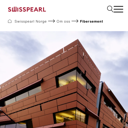
Swisspearl Norge
Om oss
Fibersement
Fasade
Tak
Bygningsplater
Interiør
Bestill produktprøver
Om oss
Rådgivning
Inspirasjon
Nedlastninger og dokumentasjon
Bærekraft