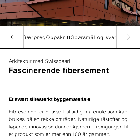
og farger
Særpreg
Oppskrift
Spørsmål og svar
Arkitektur med Swisspearl
Fascinerende fibersement
Et svært slitesterkt byggemateriale
Fibresement er et svært allsidig materiale som kan
brukes på en rekke områder. Naturlige råstoffer og
løpende innovasjon danner kjernen i fremgangen til
et produkt som er mer enn 100 år gammelt.