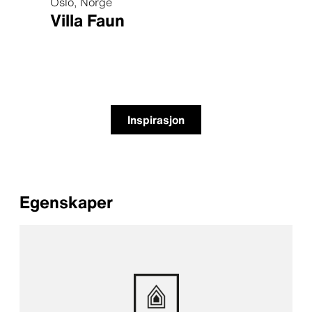
Oslo, Norge
Pasad
Villa Faun
Lind
Inspirasjon
Egenskaper