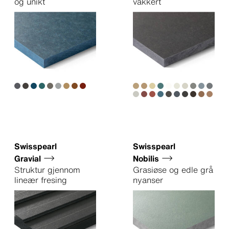
og unikt
vakkert
Swisspearl
Swisspearl
Gravial
Nobilis
Struktur gjennom
Grasiøse og edle grå
lineær fresing
nyanser