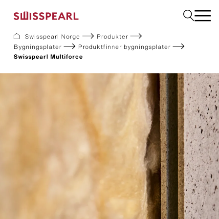
Swisspearl Norge
Produkter
Bygningsplater
Produktfinner bygningsplater
Fasade
Swisspearl Multiforce
Tak
Bygningsplater
Interiør
Bestill produktprøver
Om oss
Rådgivning
Inspirasjon
Nedlastninger og dokumentasjon
Bærekraft