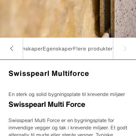
niske egenskaper
Egenskaper
Flere produkter
Swisspearl Multiforce
En sterk og solid bygningsplate til krevende miljøer
Swisspearl Multi Force
Swisspearl Multi Force er en bygningsplate for
innvendige vegger og tak i krevende miljøer. Et godt
alternativ til murte eller støpte vegger. Typiske