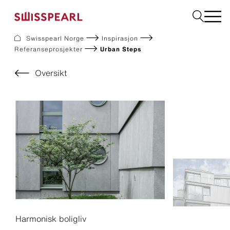
Swisspearl Norge
Inspirasjon
Referanseprosjekter
Urban Steps
Fasade
Tak
Oversikt
Bygningsplater
Interiør
Bestill produktprøver
Om oss
Rådgivning
Inspirasjon
Nedlastninger og dokumentasjon
Bærekraft
Harmonisk boligliv