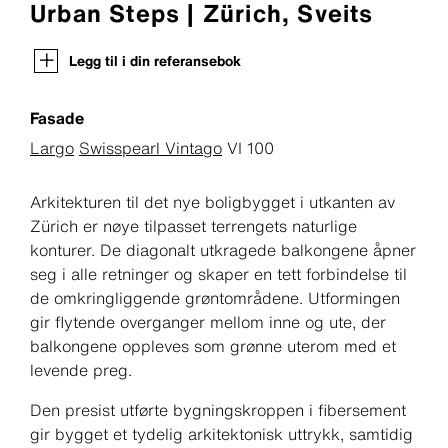
Urban Steps | Zürich, Sveits
Legg til i din referansebok
Fasade
Largo
Swisspearl Vintago
VI 100
Arkitekturen til det nye boligbygget i utkanten av
Zürich er nøye tilpasset terrengets naturlige
konturer. De diagonalt utkragede balkongene åpner
seg i alle retninger og skaper en tett forbindelse til
de omkringliggende grøntområdene. Utformingen
gir flytende overganger mellom inne og ute, der
balkongene oppleves som grønne uterom med et
levende preg.
Den presist utførte bygningskroppen i fibersement
gir bygget et tydelig arkitektonisk uttrykk, samtidig