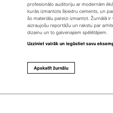
profesionālo auditoriju ar modernām ēk
kurās izmantots šķiedru cements, un par
šo materiālu pareizi izmantot. Žurnālā ir
aizraujošu reportāžu un rakstu par arhit
dizainu un to galvenajiem spēlētājiem.
Uzziniet vairāk un iegūstiet savu eksem
Apskatīt žurnālu