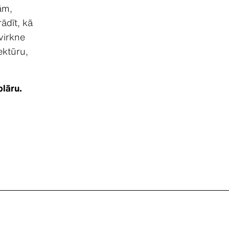
ām,
ādīt, kā
 virkne
ektūru,
plāru.