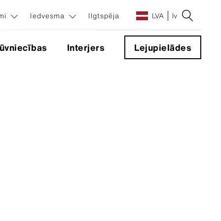
umi
Iedvesma
Ilgtspēja
LVA
lv
ūvniecības
Interjers
Lejupielādes
sinājumi
ēma