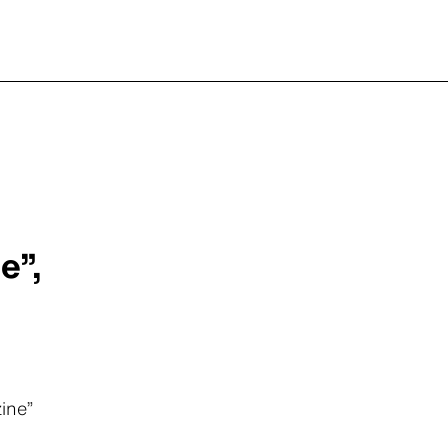
e”,
ine”