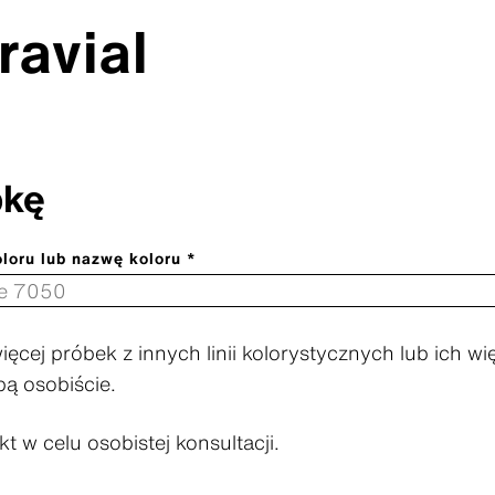
ravial
bkę
oru lub nazwę koloru *
cej próbek z innych linii kolorystycznych lub ich wi
bą osobiście.
kt w celu osobistej konsultacji.