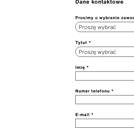
Dane kontaktowe
Prosimy o wybranie zawo
Tytuł *
Imię *
Numer telefonu *
E-mail *