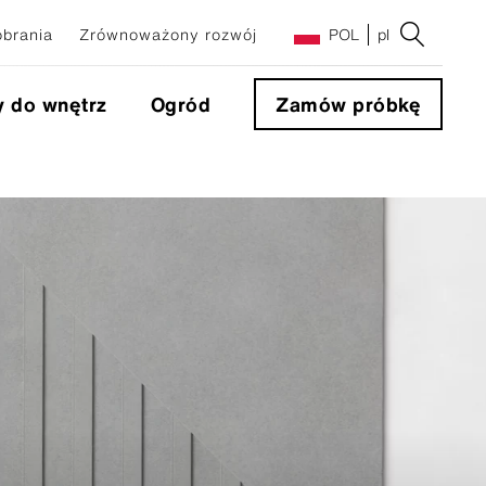
obrania
Zrównoważony rozwój
POL
pl
y do wnętrz
Ogród
Zamów próbkę