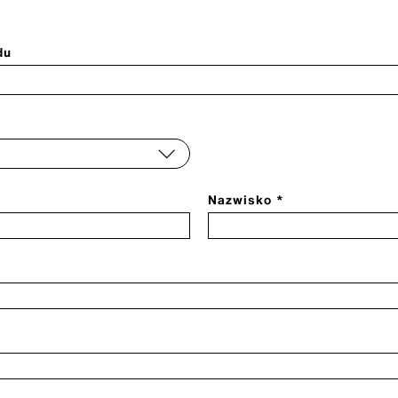
du
Nazwisko *