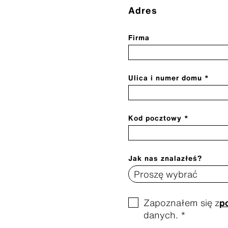
Adres
Firma
Ulica i numer domu *
Kod pocztowy *
Jak nas znalazłeś?
Zapoznałem się z
p
danych. *