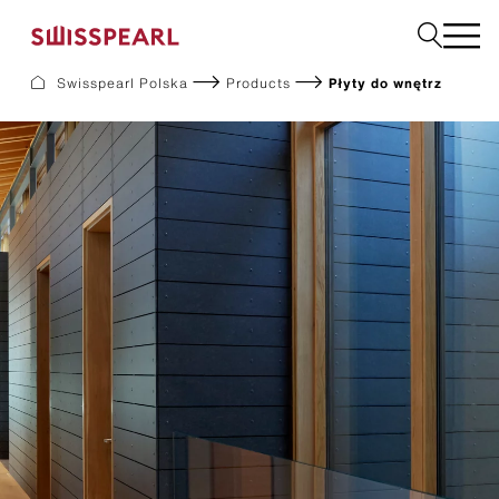
Swisspearl Polska
Products
Płyty do wnętrz
Elewacje
Dachy
Płyty użytkowe
Płyty do wnętrz
Ogród
Zamów próbkę
O nas
Usługi
Inspiracje
Do pobrania
Zrównoważony rozwój