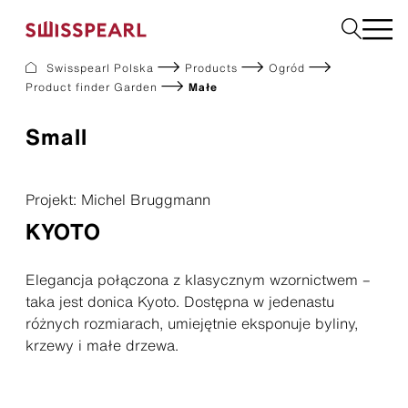
Swisspearl Polska
Products
Ogród
Product finder Garden
Małe
Elewacje
Dachy
Small
Płyty użytkowe
Płyty do wnętrz
Ogród
Projekt: Michel Bruggmann
Zamów próbkę
KYOTO
Elegancja połączona z klasycznym wzornictwem –
O nas
taka jest donica Kyoto. Dostępna w jedenastu
Usługi
różnych rozmiarach, umiejętnie eksponuje byliny,
Inspiracje
Do pobrania
krzewy i małe drzewa.
Zrównoważony rozwój