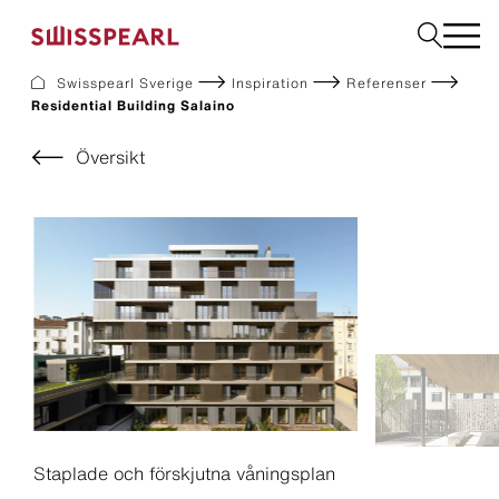
Swisspearl Sverige
Inspiration
Referenser
Residential Building Salaino
Fasad
Tak
Översikt
Bygg
Solar
Interiör
Ladda ner dokument
Företaget
Service
Inspiration
Beställ prover
Hållbarhet
Staplade och förskjutna våningsplan