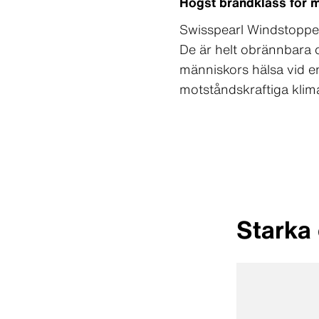
Högst brandklass för m
Swisspearl Windstoppe
De är helt obrännbara 
människors hälsa vid e
motståndskraftiga klim
Starka