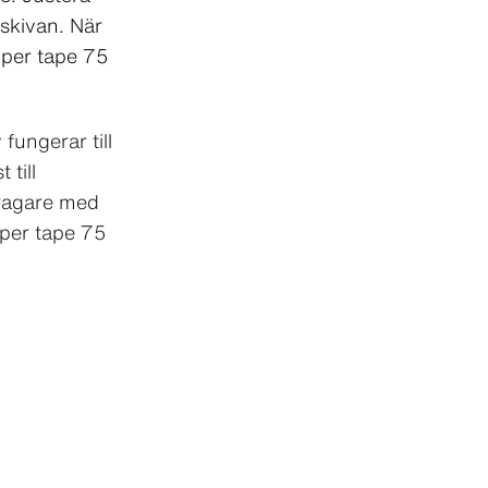
 skivan. När
pper tape 75
ungerar till
 till
ragare med
per tape 75