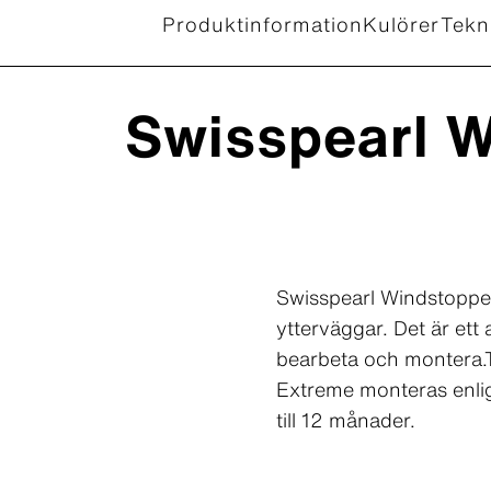
Produktinformation
Kulörer
Tekn
Swisspearl 
Swisspearl Windstopper
ytterväggar. Det är ett
bearbeta och montera.T
Extreme monteras enlig
till 12 månader.