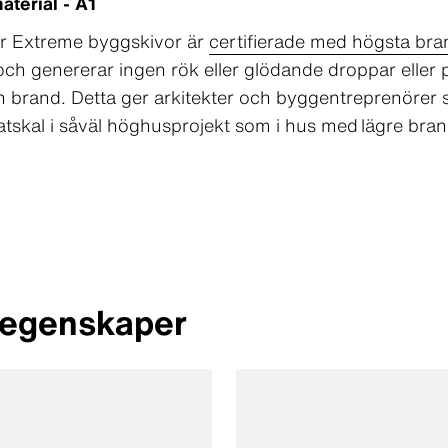
aterial - A1
r Extreme byggskivor är
certifierade med högsta br
och genererar ingen rök eller glödande droppar eller 
n brand. Detta ger arkitekter och byggentreprenörer 
atskal i såväl höghusprojekt som i hus med lägre bran
 egenskaper