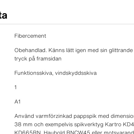
ta
Fibercement
Obehandlad. Känns lätt igen med sin glittrande 
tryck på framsidan
Funktionsskiva, vindskyddsskiva
1
A1
Använd varmförzinkad pappspik med dimensio
38 mm och exempelvis spikverktyg Kartro KD
KD665RN, Haubold RNCW45 eller motsvarande