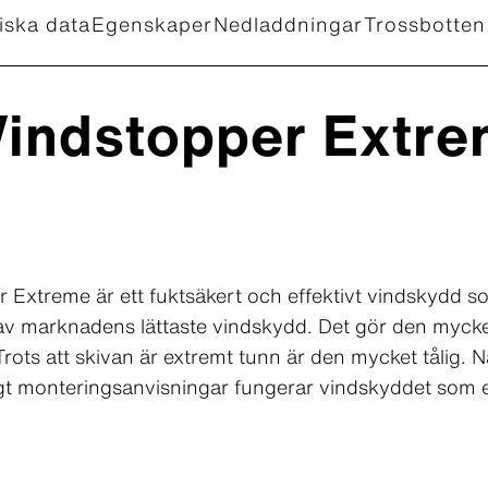
iska data
Egenskaper
Nedladdningar
Trossbotten
Windstopper Extr
 Extreme är ett fuktsäkert och effektivt vindskydd so
 av marknadens lättaste vindskydd. Det gör den mycket
rots att skivan är extremt tunn är den mycket tålig. 
t monteringsanvisningar fungerar vindskyddet som en t