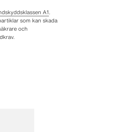
andskyddsklassen A1
.
partiklar som kan skada
säkrare och
dkrav.