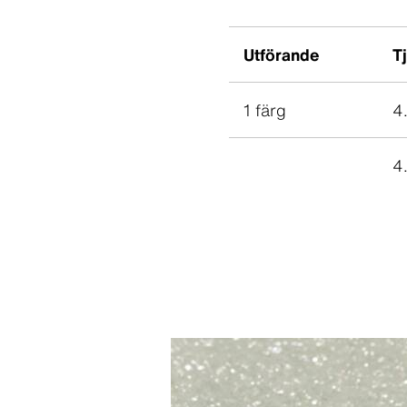
Utförande
T
1 färg
4
4