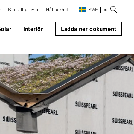
Beställ prover
Hållbarhet
SWE
se
olar
Interiör
Ladda ner dokument
Integrerade solpaneler fasad
Sunskin Facade Lap
Sunskin Facade Flat