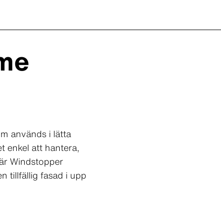
eme
m används i lätta
 enkel att hantera,
När Windstopper
illfällig fasad i upp