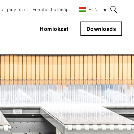
s igénylése
Fenntarthatóság
HUN
hu
Homlokzat
Downloads
őelemek
mek