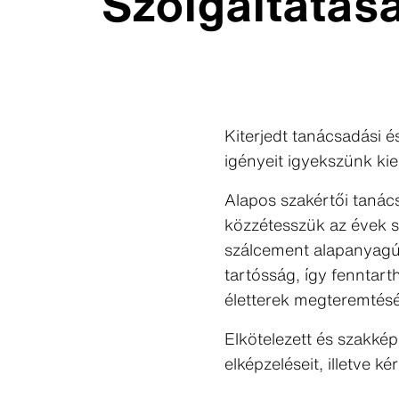
Szolgáltatás
Kiterjedt tanácsadási és
igényeit igyekszünk ki
Alapos szakértői tanács
közzétesszük az évek s
szálcement alapanyagú
tartósság, így fenntar
életterek megteremtés
Elkötelezett és szakkép
elképzeléseit, illetve