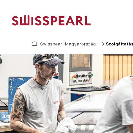
Swisspearl Magyarország
Szolgáltatá
Format Lines
Colour l
Largo
Plank Co
Modula
Plank Ori
Swisspear
Swisspear
Swisspear
Swisspear
Swisspear
Swisspea
Swisspear
Swisspear