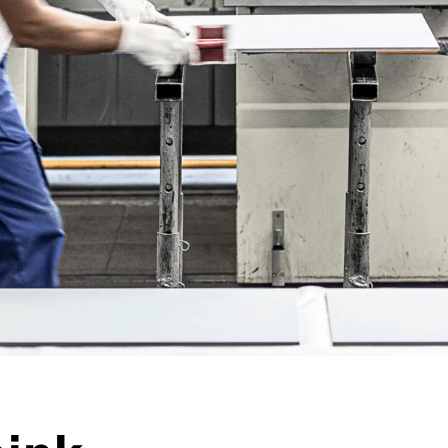
l Carat
l Patina Original NXT
rl Patina Rough NXT
l Patina Inline NXT
l Patina Structure NXT
Tanácsadás igénylése