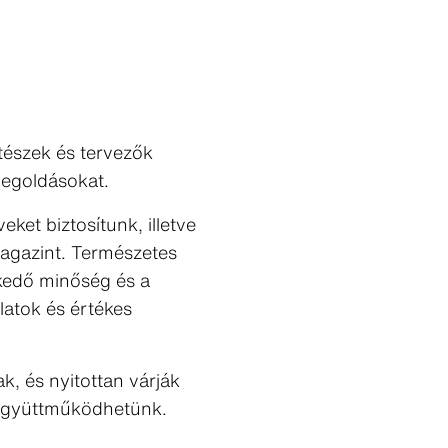
ítészek és tervezők
 megoldásokat.
ket biztosítunk, illetve
magazint. Természetes
kedő minőség és a
latok és értékes
k, és nyitottan várják
n együttműködhetünk.