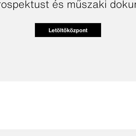
prospektust és műszaki dok
Letöltőközpont