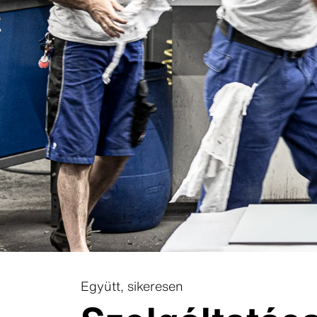
Swisspear
Swisspear
Swisspea
Swisspear
Swisspear
Letöltőközpont
Együtt, sikeresen