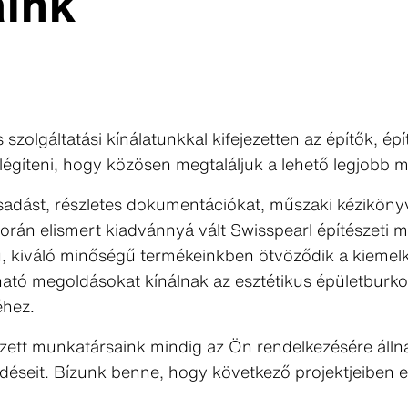
aink
 szolgáltatási kínálatunkkal kifejezetten az építők, ép
elégíteni, hogy közösen megtaláljuk a lehető legjobb
adást, részletes dokumentációkat, műszaki kézikönyve
orán elismert kiadvánnyá vált Swisspearl építészeti 
, kiváló minőségű termékeinkben ötvöződik a kiemel
tható megoldásokat kínálnak az esztétikus épületburko
éhez.
zett munkatársaink mindig az Ön rendelkezésére állna
 kérdéseit. Bízunk benne, hogy következő projektjeibe