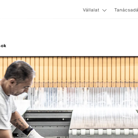
Vállalat
Tanácsadá
sok
ines
Zastosowania i systemy
nnect
Nem látszó homlokzati rögzít
ginal
Látszó homlokzati rögzítőele
l Avera
l Terra
l Gravial
l Nobilis
l Planea
rl Zenor
l Reflex
l Vintago