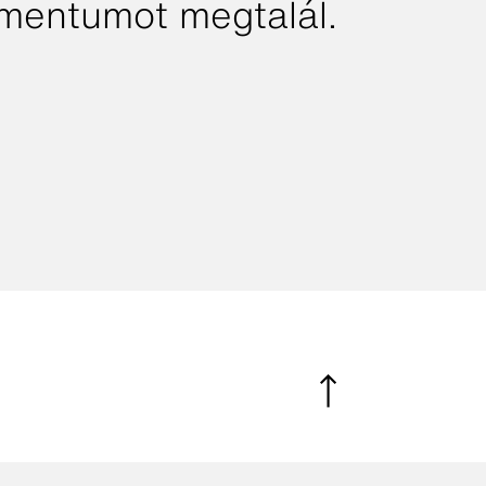
umentumot megtalál.