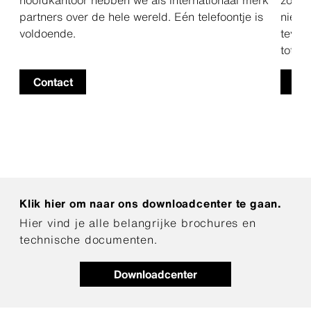
partners over de hele wereld. Eén telefoontje is
nieuw
voldoende.
teven
tot m
Contact
Inl
Klik hier om naar ons downloadcenter te gaan.
Hier vind je alle belangrijke brochures en
technische documenten.
Downloadcenter