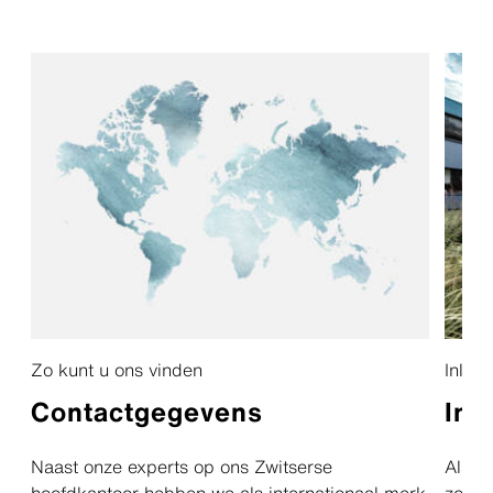
Zo kunt u ons vinden
Inlog
Contactgegevens
Int
Naast onze experts op ons Zwitserse
Als pa
hoofdkantoor hebben we als internationaal merk
zodat 