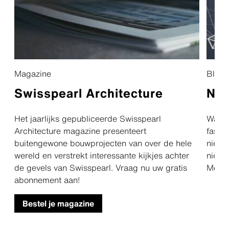
Magazine
Blijf
Swisspearl Architecture
Nie
Het jaarlijks gepubliceerde Swisspearl
Wat z
Architecture magazine presenteert
fasci
buitengewone bouwprojecten van over de hele
nieuw
wereld en verstrekt interessante kijkjes achter
nieuw
de gevels van Swisspearl. Vraag nu uw gratis
Meld 
abonnement aan!
Bestel je magazine