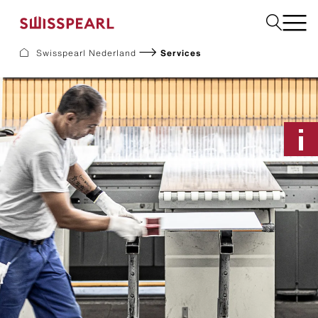
Swisspearl Nederland
Services
Gevel
Dak
Bouw
Interieur
Downloads
Bedrijf
Services
Inspiratie
Monster aanvragen
Duurzaamheid