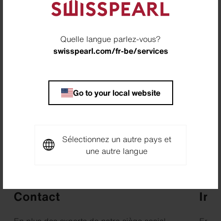
Quelle langue parlez-vous?
swisspearl.com/fr-be/services
Go to your local website
Sélectionnez un autre pays et
une autre langue
Comment nous trouver
Conne
Contact
Int
En plus des experts de notre siège social
En ta