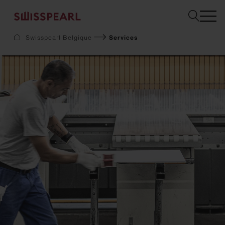
Swisspearl Belgique
Services
Façade
Toiture
Construction
Interior
Téléchargements
Services
Entreprise
Inspiration
Sustainability
Demandez un échantillon