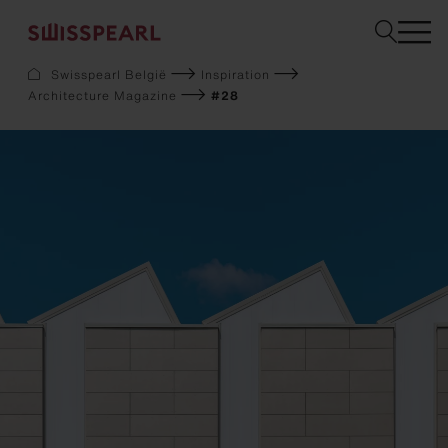
Swisspearl België
Inspiration
Architecture Magazine
#28
Gevel
Dak
Bouw
Interieur
Downloads
Bedrijf
Services
Inspiration
Staal bestellen
Duurzaamheid