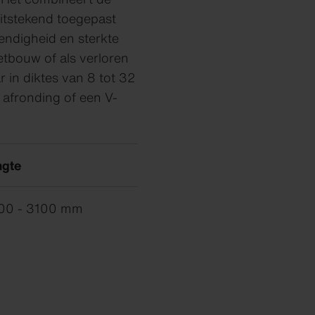
uitstekend toegepast
endigheid en sterkte
tbouw of als verloren
r in diktes van 8 tot 32
afronding of een V-
ngte
00 - 3100 mm
Staal bestellen
Monster aanvragen
Monster aanvragen
Monster aanvragen