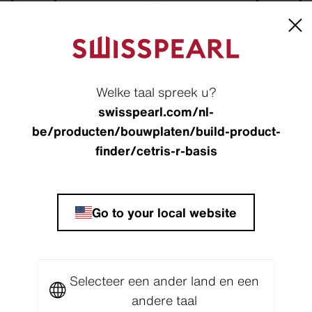
nge levensduur
Weerbestend
Welke taal spreek u?
swisspearl.com/nl-
be/producten/bouwplaten/build-product-
finder/cetris-r-basis
Go to your local website
Kun je het vinden?
 je graag persoonlijk over o
Selecteer een ander land en een
andere taal