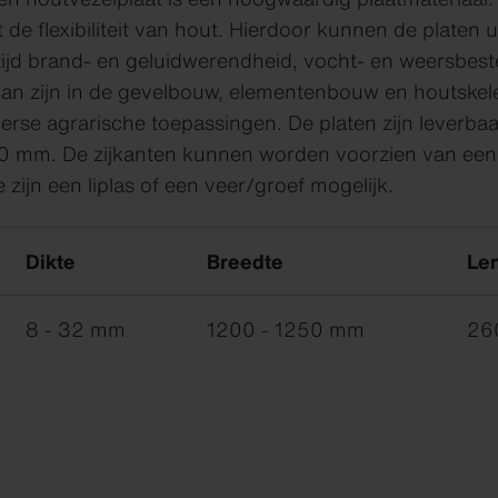
de flexibiliteit van hout. Hierdoor kunnen de platen 
tijd brand- en geluidwerendheid, vocht- en weersbest
an zijn in de gevelbouw, elementenbouw en houtskele
erse agrarische toepassingen. De platen zijn leverbaa
0 mm. De zijkanten kunnen worden voorzien van een 
 zijn een liplas of een veer/groef mogelijk.
Dikte
Breedte
Le
8 - 32 mm
1200 - 1250 mm
26
Downloads
Downloads
Downloads
Downloads