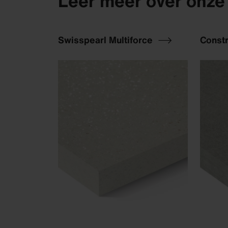
Leer meer over onze
Swisspearl Multiforce
Const