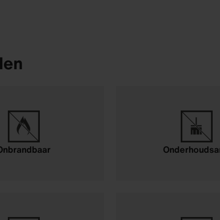
len
Onbrandbaar
Onderhoudsa