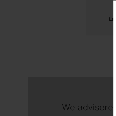
La
We adviseren