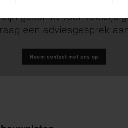
dakproducten.
zijn geschikt voor veelzijdi
raag een adviesgesprek aa
Neem contact met ons op