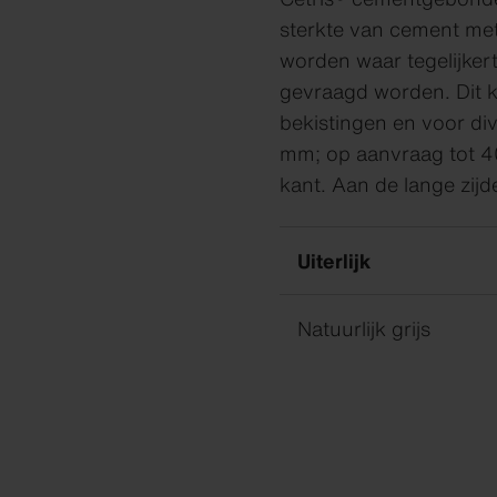
sterkte van cement met 
worden waar tegelijker
gevraagd worden. Dit k
bekistingen en voor div
mm; op aanvraag tot 4
kant. Aan de lange zijde
Uiterlijk
Natuurlijk grijs
Swisspearl Magazine
Swisspearl Magazine
Swisspearl Magazine
Swisspearl Magazine