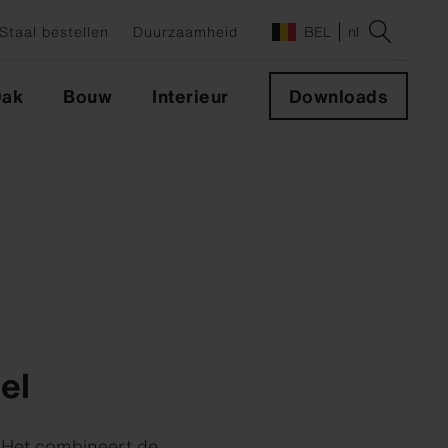
Staal bestellen
Duurzaamheid
BEL
nl
ak
Bouw
Interieur
Downloads
en
XT
NXT
el
 Het combineert de