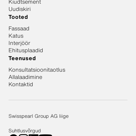
Kiudtsement
Uudiskiri
Tooted
Fassaad
Katus
Interjöör
Ehitusplaadid
Teenused
Konsultatsioonitaotlus
Allalaadimine
Kontaktid
Swisspearl Group AG liige
Suhtlusvõrgud