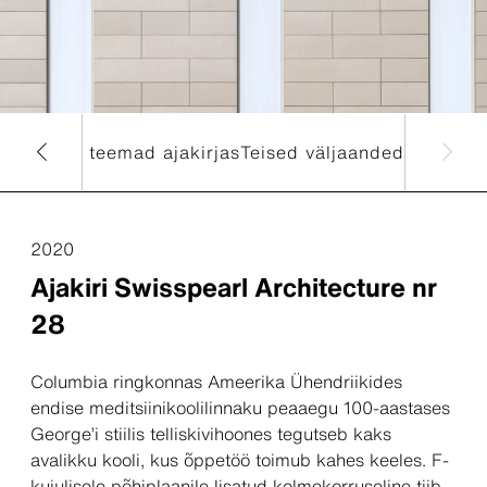
Bau
Teised teemad ajakirjas
Teised väljaanded
2020
Ajakiri Swisspearl Architecture nr
28
Columbia ringkonnas Ameerika Ühendriikides
endise meditsiinikoolilinnaku peaaegu 100-aastases
George’i stiilis telliskivihoones tegutseb kaks
avalikku kooli, kus õppetöö toimub kahes keeles. F-
kujulisele põhiplaanile lisatud kolmekorruseline tiib