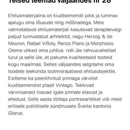
Ehitusmaterjalina on kiudtsemendil pikk ja lummav
ajalugu oma tõusude ning mõõnadega. Meie
valmistatavat ehitusmaterjali kasutavad tänapäevalgi
paljud tunnustatud arhitektid, nagu Herzog & de
Meuron, Rafael Viñoly, Renzo Piano ja Morphosis.
Oleme uhked oma juhtiva rolli üle rahvusvahelisel
turul ja selle üle, et pakume kvaliteetseid tooteid
kogu maailmas. Selles väljaandes selgitame oma
toodete teekonda tootmisrajatisest ehitusobjektile.
Esitleme ka peenlihvitud pinnaga värvilist
kiudtsemendist plaati Vintago. Tekkivad
värvinüansid lisavad igale pinnale elavust ja
ehedust. Selle aasta töötaja portreeartikkel viib meid
erilisele poliitilisele sündmusele Šveitsi kantonis
Glarus.