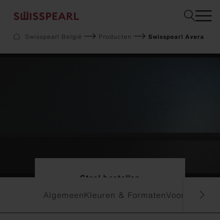
Swisspearl België
Producten
Swisspearl Avera
Gevel
Dak
Bouw
Interieur
Downloads
Bedrijf
Services
Inspiration
Staal bestellen
Staal bestellen
Duurzaamheid
Algemeen
Kleuren & Formaten
Voordelen &