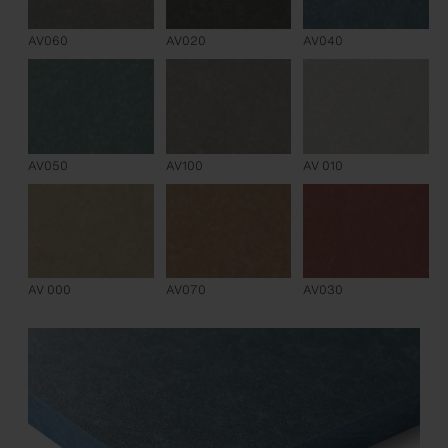
AV060
AV020
AV040
AV050
AV100
AV 010
AV 000
AV070
AV030