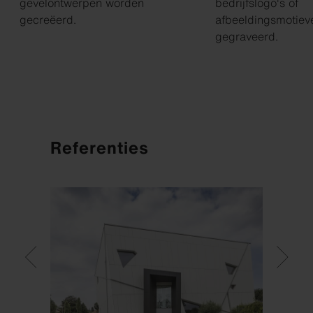
gevelontwerpen worden
bedrijfslogo's of
gecreëerd.
afbeeldingsmotiev
gegraveerd.
Referenties