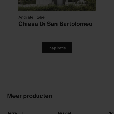
Andrate, Italië
Chicag
ake
Chiesa Di San Bartolomeo
Mox
Inspiratie
Meer producten
Terra
Gravial
Nob