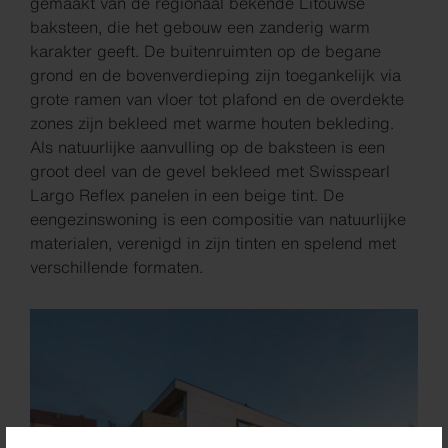
gemaakt van de regionaal bekende Litouwse
baksteen, die het gebouw een zanderig warm
karakter geeft. De buitenruimten op de begane
grond en de bovenverdieping zijn toegankelijk via
grote ramen van vloer tot plafond en de overdekte
zones zijn bekleed met warme houten bekleding.
Als natuurlijke aanvulling op de baksteen is een
groot deel van de gevel bekleed met Swisspearl
Largo Reflex panelen in een beige tint. De
eengezinswoning is een compositie van natuurlijke
materialen, verenigd in zijn tinten en spelend met
verschillende formaten.