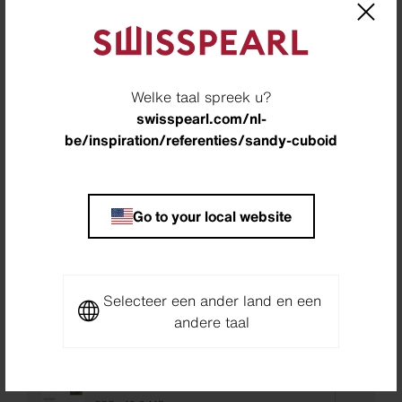
Welke taal spreek u?
swisspearl.com/nl-
be/inspiration/referenties/sandy-cuboid
Location
Birštonas, Litouwen
Go to your local website
Architect
AG Studija, Kaunas, Litouwen
Selecteer een ander land en een
Downloads
andere taal
Project Sheet Sandy Cuboid