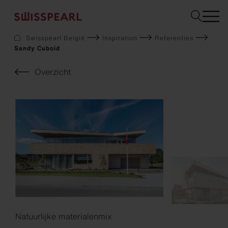
Swisspearl België
Inspiration
Referenties
Sandy Cuboid
Gevel
Dak
Overzicht
Bouw
Interieur
Downloads
Bedrijf
Services
Inspiration
Staal bestellen
Duurzaamheid
Natuurlijke materialenmix