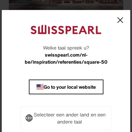
Location
Welke taal spreek u?
Washington, DC, USA
swisspearl.com/nl-
be/inspiration/referenties/square-50
Architect
WDG Arch, Washington, USA
Partner
Go to your local website
Reliant Drywall Inc., Frederick, USA
Photographer
Selecteer een ander land en een
Brycen Fischer Photography LLC, Lutherville , USA
andere taal