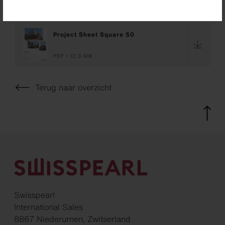
Downloads
Project Sheet Square 50
PDF
12,3 MB
Terug naar overzicht
Swisspearl
International Sales
8867 Niederurnen, Zwitserland