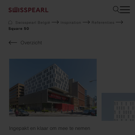
Swisspearl België
Inspiration
Referenties
Square 50
Gevel
Dak
Overzicht
Bouw
Interieur
Downloads
Bedrijf
Services
Inspiration
Staal bestellen
Duurzaamheid
Ingepakt en klaar om mee te nemen