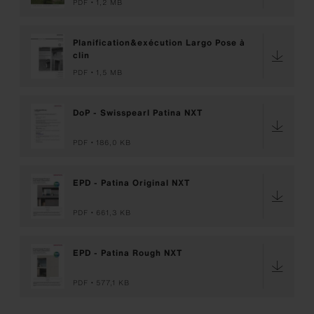
PDF
1,2 MB
Planification&exécution Largo Pose à
clin
PDF
1,5 MB
DoP - Swisspearl Patina NXT
PDF
186,0 KB
EPD - Patina Original NXT
PDF
661,3 KB
EPD - Patina Rough NXT
PDF
577,1 KB