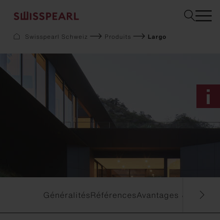
Sélectionner la ligne de format
Swisspearl Schweiz
Produits
Largo
Façade
Toiture
Solaire
Aménagement intérieur
Jardin
Téléchargements
Service
Entreprise
Inspiration
Demandez un échantillon
Durabilité
Généralités
Références
Avantages & fabrica