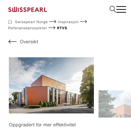
Swisspearl Norge
Inspirasjon
Referanseprosjekter
RTVS
Fasade
Tak
Oversikt
Bygningsplater
Interiør
Bestill produktprøver
Om oss
Rådgivning
Inspirasjon
Nedlastninger og dokumentasjon
Bærekraft
Oppgradert for mer effektivitet