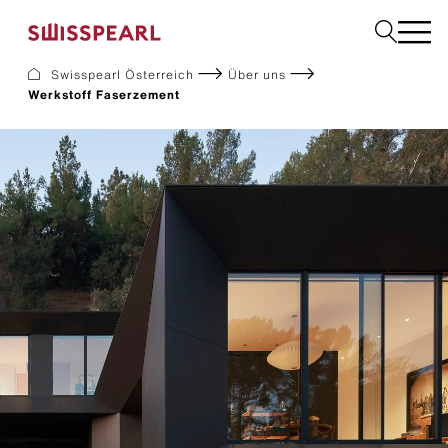
Swisspearl Österreich
Über uns
Werkstoff Faserzement
Dach
Fassade
Solar
Interior
Garten
Fachbetrieb finden
Service
Über uns
Inspiration
Dach zurück-Aktion
Nachhaltigkeit
Karriere