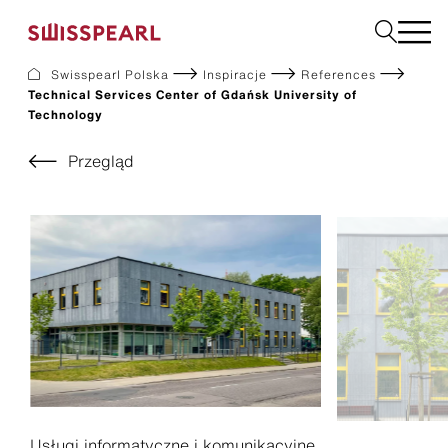
Swisspearl Polska
Inspiracje
References
Technical Services Center of Gdańsk University of
Elewacje
Technology
Dachy
Płyty użytkowe
Przegląd
Płyty do wnętrz
Ogród
Zamów próbkę
O nas
Usługi
Inspiracje
Do pobrania
Zrównoważony rozwój
Usługi informatyczne i komunikacyjne