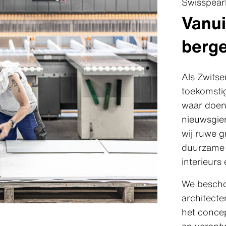
Swisspear
Vanui
berg
Als Zwitse
toekomstig
waar doen 
nieuwsgier
wij ruwe g
duurzame 
interieurs
We bescho
architect
het concep