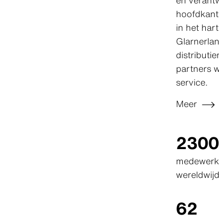
en verantw
hoofdkant
in het har
Glarnerla
distribut
partners 
service.
Meer
2300
medewerk
wereldwij
62