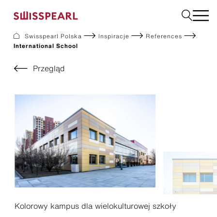
Swisspearl Polska
Inspiracje
References
International School
Elewacje
Dachy
Przegląd
Płyty użytkowe
Płyty do wnętrz
Ogród
Zamów próbkę
O nas
Usługi
Inspiracje
Do pobrania
Zrównoważony rozwój
Kolorowy kampus dla wielokulturowej szkoły