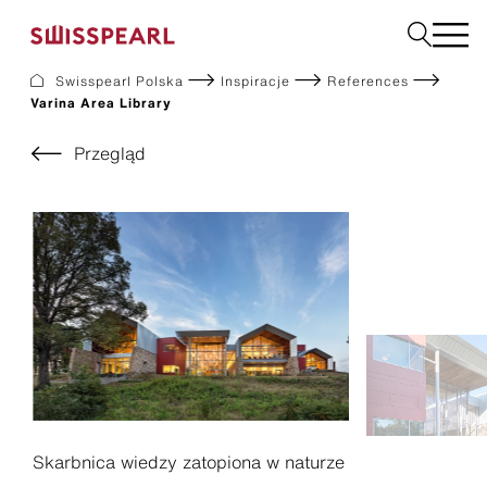
Swisspearl Polska
Inspiracje
References
Varina Area Library
Elewacje
Dachy
Przegląd
Płyty użytkowe
Płyty do wnętrz
Ogród
Zamów próbkę
O nas
Usługi
Inspiracje
Do pobrania
Zrównoważony rozwój
Skarbnica wiedzy zatopiona w naturze