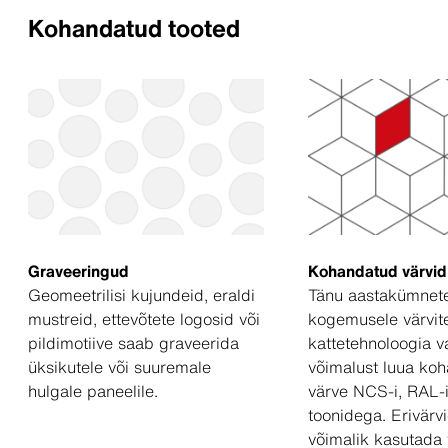
Kohandatud tooted
Graveeringud
Kohandatud värvid
Geomeetrilisi kujundeid, eraldi
Tänu aastakümnete
mustreid, ettevõtete logosid või
kogemusele värvite
pildimotiive saab graveerida
kattetehnoloogia 
üksikutele või suuremale
võimalust luua ko
hulgale paneelile.
värve NCS-i, RAL-i
toonidega. Erivärv
võimalik kasutada 