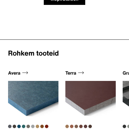
Rohkem tooteid
Avera
Terra
Gr