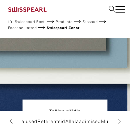
Swisspearl Eesti
Products
Fassaad
Fassaadikatted
Swisspearl Zenor
Fassaadikatted
Katusekatted
Ehitusplaadid
Interjöör
Allalaadimine
Ettevõte
Teenused
Inspiratsioon
Jätkusuutlikkus
Tellige näidis
 lisavõimalused
Referentsid
Allalaadimised
Muud toote