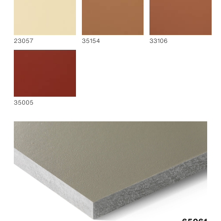
23057
35154
33106
35005